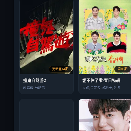
更新至14期
第10期
撞鬼自驾游2
绷不住了啦·春日特辑
郭嘉骏,马韵怡
大锁,合文俊,宋木子,李飞