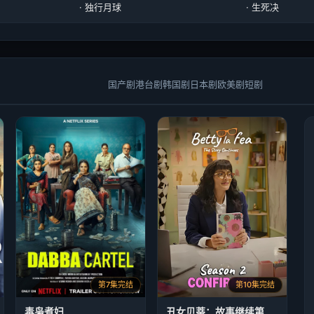
· 独行月球
· 生死决
国产剧
港台剧
韩国剧
日本剧
欧美剧
短剧
第7集完结
第10集完结
毒枭煮妇
丑女贝蒂：故事继续第二季