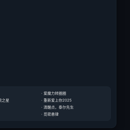
· 爱魔力转圈圈
美院之星
· 重新爱上你2025
· 清醒点，泰尔先生
· 觅密悬律