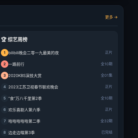
更多 →
🏆 综艺周榜
1
bilibili晚会二零一九最美的夜
正片
2
一路前行
全10期
3
2020KBS演技大赏
全01集
4
2023江苏卫视春节联欢晚会
正片
5
“食”万八千里第2季
全10期
6
欢乐喜剧人第六季
正片
7
哈哈哈哈哈第二季
全32期
8
边走边唱第3季
已完结