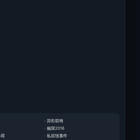
· 异形前哨
· 幽冥2016
必得
· 私房钱事件