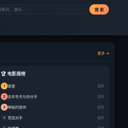
搜 索
更多 →
🏆 电影周榜
1
谢里
正片
2
去年冬天与你分手
正片
3
神秘的旅伴
正片
4
竞技对手
正片