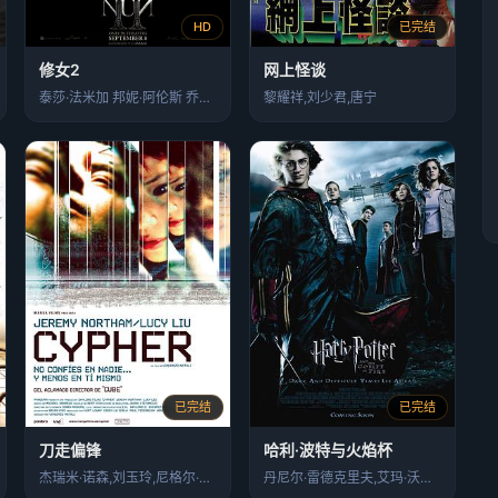
HD
已完结
修女2
网上怪谈
泰莎·法米加 邦妮·阿伦斯 乔纳斯·布洛…
黎耀祥,刘少君,唐宁
已完结
已完结
刀走偏锋
哈利·波特与火焰杯
杰瑞米·诺森,刘玉玲,尼格尔·本内特
丹尼尔·雷德克里夫,艾玛·沃森,鲁伯特·…