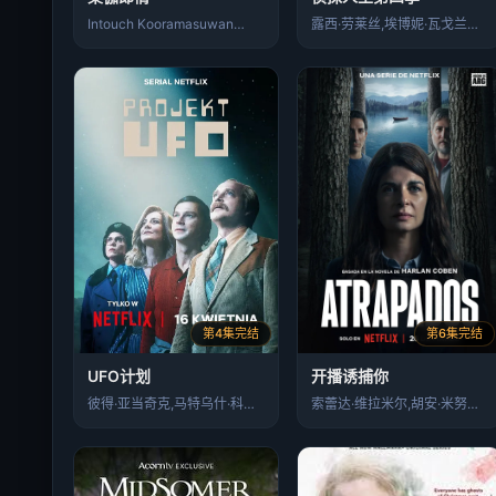
Intouch Kooramasuwan…
露西·劳莱丝,埃博妮·瓦戈兰斯,Rawi…
第4集完结
第6集完结
UFO计划
开播诱捕你
彼得·亚当奇克,马特乌什·科希丘凯维奇
索蕾达·维拉米尔,胡安·米努欣,阿尔维托…