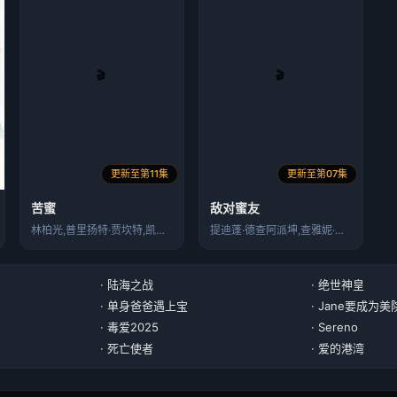
更新至第11集
更新至第07集
苦蜜
敌对蜜友
林柏光,普里扬特·贾坎特,凯瑟娅·英利
提迪蓬·德查阿派坤,查雅妮·臣姗卡维
· 陆海之战
· 绝世神皇
· 单身爸爸遇上宝
· Jane要成为
· 毒爱2025
· Sereno
· 死亡使者
· 爱的港湾