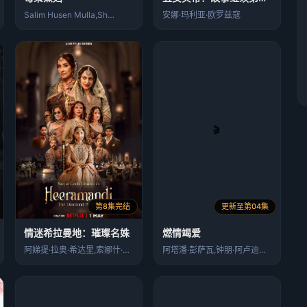
Salim Husen Mulla,Sh…
安娜·玛利亚·欧罗兹寇
第8集完结
更新至第04集
情迷希拉曼地：璀璨名姝
燃情竭爱
阿娣提·拉奥·希达里,索娜什·辛哈,玛尼…
阿塔潘·彭萨瓦,钟朋·阿卢迪吉朋