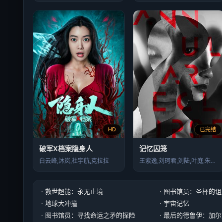
HD
已完结
破军X档案隐身人
记忆囚笼
白云峰,沐岚,杜宇航,克拉拉
王紫逸,刘珂君,刘陆,叶庭,朱洪洋
· 救世超能：永无止境
· 图书馆员：圣杯的
· 地球大冲撞
· 宇宙记忆
· 图书馆员：寻找命运之矛的探险
· 最后的德鲁伊：加