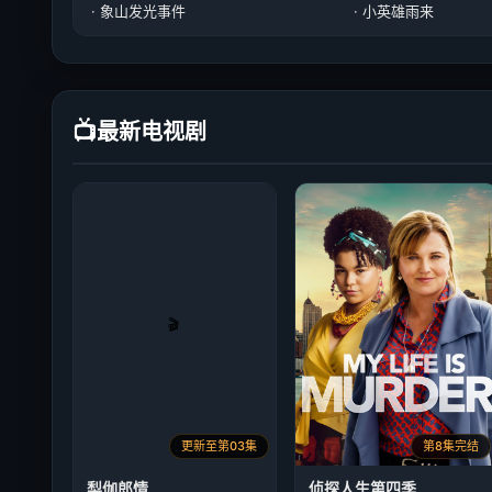
· 象山发光事件
· 小英雄雨来
📺
最新电视剧
更新至第03集
第8集完结
梨伽郎情
侦探人生第四季