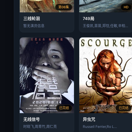
第06集
HD
三线轮洄
749局
暂无演员信息
王俊凯,苗苗,郑恺,任敏,辛柏青,李晨,…
已完结
已完结
无线信号
异虫咒
时晓飞,周育竹,周仁亮
Russell Ferrier,Ro L…