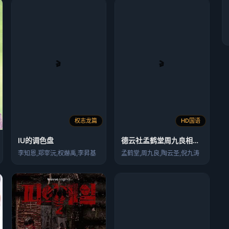
权志龙篇
HD国语
IU的调色盘
德云社孟鹤堂周九良相声专场青岛站
李知恩,郑宰沅,权爀禹,李昇基
孟鹤堂,周九良,陶云圣,倪九涛