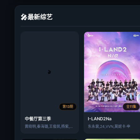
🎤
最新综艺
第13期
全11集
中餐厅第三季
I-LAND2Na
黄晓明,秦海璐,王俊凯,杨紫,林述巍
东永裴,24,VVN,莫妮卡·申