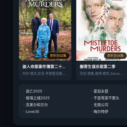
更新至02集
更新至04集
骇人命案事件簿第二十五季
槲寄生谋杀案第二季
内尔·德贞,尼克·亨德里克斯,安妮特·白…
莎拉·德鲁,彼得·穆尼,Sierra M…
· 逃亡2025
· 爱如永昼
· 玻璃之城2025
· 不是鸳家不聚头
· 克莱尔和贝尔
· 无限公司
· Love(X)
· 梅尔特伊