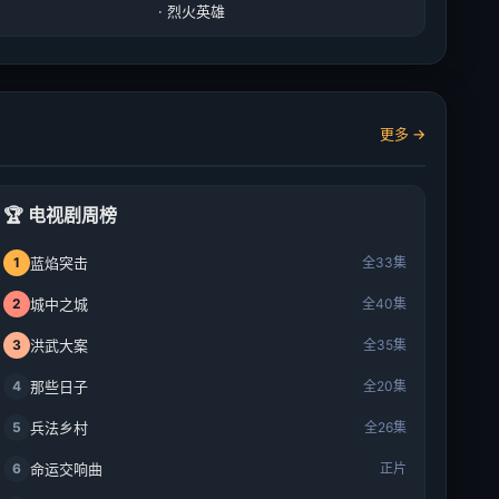
· 烈火英雄
更多 →
🏆 电视剧周榜
1
蓝焰突击
全33集
2
城中之城
全40集
3
洪武大案
全35集
4
那些日子
全20集
5
兵法乡村
全26集
6
命运交响曲
正片