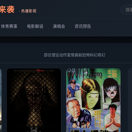
蟒来袭
· 热播影视
体育赛事
电影解说
演唱会
资讯预告
邵氏
理论
动作
爱情
喜剧
恐怖
科幻
奇幻