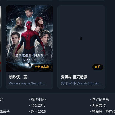
更新至高清
正片
蜘蛛侠：莲
鬼舞村:诅咒起源
Warden Wayne,Sean Th…
奥莉亚·萨拉,MaudyEffrosin…
诅咒
· 镭射小队2
· 侏罗纪星系
· 余烬2015
· 迫日营救
尔姆战争
· 超人2025
· 神秘岛：势在